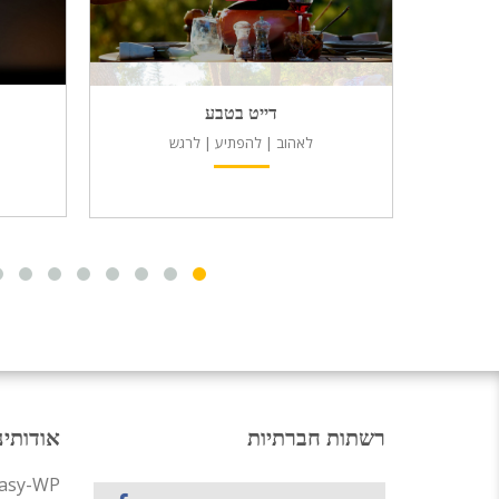
דייט בטבע
לאהוב | להפתיע | לרגש
רשתות חברתיות
אודותינ