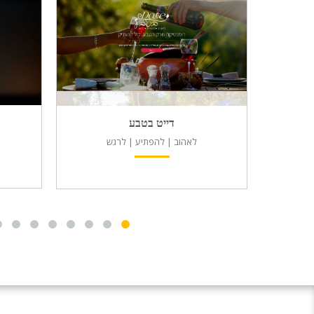
דייט בטבע
לאהוב | להפתיע | לרגש