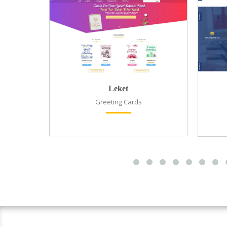
Leket
Greeting Cards
רי