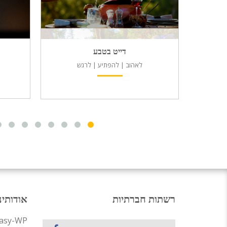
דייט בטבע
לאהוב | להפתיע | לרגש
רשתות חברתיות
אודותינ